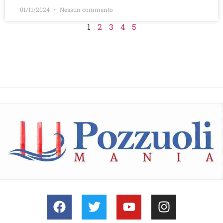
01/11/2024
Nessun commento
1
2
3
4
5