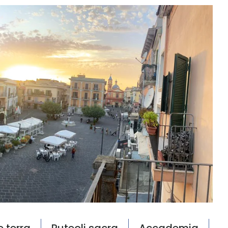
e terra
Puteoli sacra
Accademia