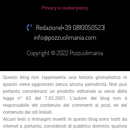
Privacy e cookie policy
Redazione
+39 0810050523
info@pozzuolimania.com
Copyright © 2022 Pozzuolimania
Questo blog non rappresenta una testata giornalistica in
quanto viene aggiornato senza alcuna periodicità. Non può
pertanto considerarsi un prodotto editoriale ai sensi della
legge n° 62 del 7.03.2001. L’autore del blog non è
responsabile del contenuto dei commenti ai post, nè del
contenuto dei siti linkati.
Alcuni testi o immagini inseriti in questo blog sono tratti da
internet e, pertanto, considerati di pubblico dominio; qualora