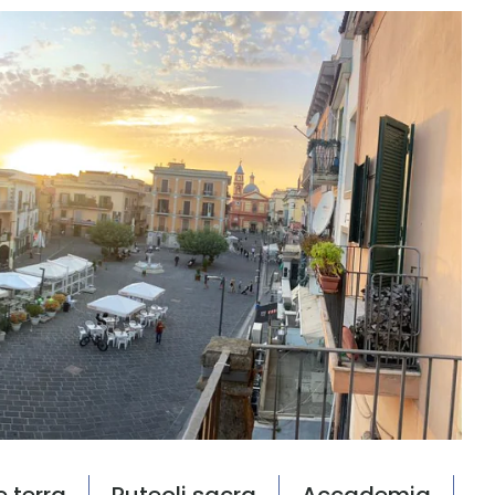
e terra
Puteoli sacra
Accademia