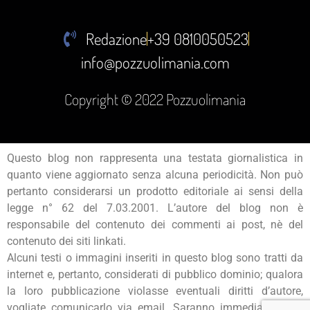
Redazione
+39 0810050523
info@pozzuolimania.com
Copyright © 2022 Pozzuolimania
Questo blog non rappresenta una testata giornalistica in
quanto viene aggiornato senza alcuna periodicità. Non può
pertanto considerarsi un prodotto editoriale ai sensi della
legge n° 62 del 7.03.2001. L’autore del blog non è
responsabile del contenuto dei commenti ai post, nè del
contenuto dei siti linkati.
Alcuni testi o immagini inseriti in questo blog sono tratti da
internet e, pertanto, considerati di pubblico dominio; qualora
la loro pubblicazione violasse eventuali diritti d’autore,
vogliate comunicarlo via email. Saranno immediatamente