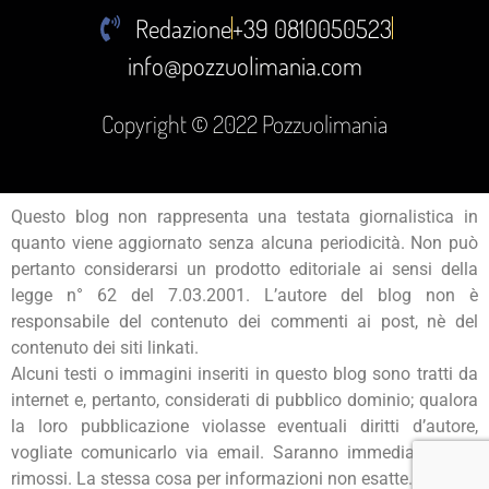
Redazione
+39 0810050523
info@pozzuolimania.com
Copyright © 2022 Pozzuolimania
Questo blog non rappresenta una testata giornalistica in
quanto viene aggiornato senza alcuna periodicità. Non può
pertanto considerarsi un prodotto editoriale ai sensi della
legge n° 62 del 7.03.2001. L’autore del blog non è
responsabile del contenuto dei commenti ai post, nè del
contenuto dei siti linkati.
Alcuni testi o immagini inseriti in questo blog sono tratti da
internet e, pertanto, considerati di pubblico dominio; qualora
la loro pubblicazione violasse eventuali diritti d’autore,
vogliate comunicarlo via email. Saranno immediatamente
rimossi. La stessa cosa per informazioni non esatte.