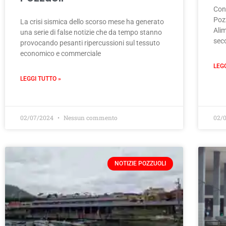
Con
Poz
La crisi sismica dello scorso mese ha generato
Alim
una serie di false notizie che da tempo stanno
sec
provocando pesanti ripercussioni sul tessuto
economico e commerciale
LEG
LEGGI TUTTO »
02/07/2024
Nessun commento
02/
NOTIZIE POZZUOLI