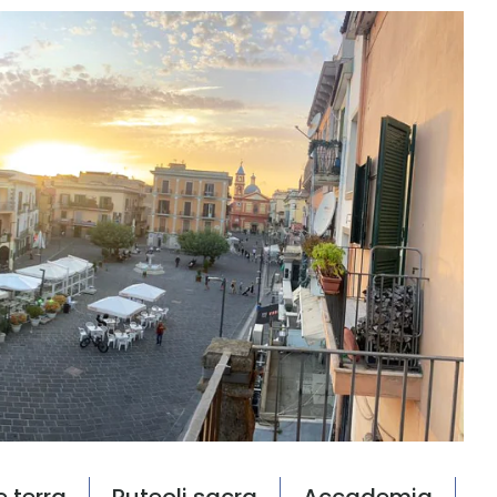
e terra
Puteoli sacra
Accademia