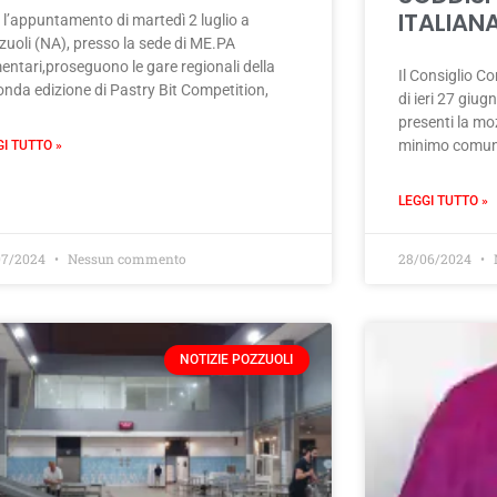
ITALIANA
 l’appuntamento di martedì 2 luglio a
zuoli (NA), presso la sede di ME.PA
entari,proseguono le gare regionali della
Il Consiglio C
onda edizione di Pastry Bit Competition,
di ieri 27 giug
presenti la moz
minimo comun
GI TUTTO »
LEGGI TUTTO »
07/2024
Nessun commento
28/06/2024
NOTIZIE POZZUOLI