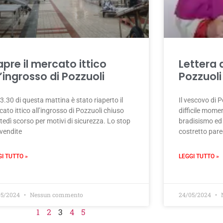
apre il mercato ittico
Lettera 
l’ingrosso di Pozzuoli
Pozzuoli
 3.30 di questa mattina è stato riaperto il
Il vescovo di P
ato ittico all’ingrosso di Pozzuoli chiuso
difficile mome
edì scorso per motivi di sicurezza. Lo stop
bradisismo ed 
 vendite
costretto pare
GI TUTTO »
LEGGI TUTTO »
05/2024
Nessun commento
24/05/2024
N
1
2
3
4
5