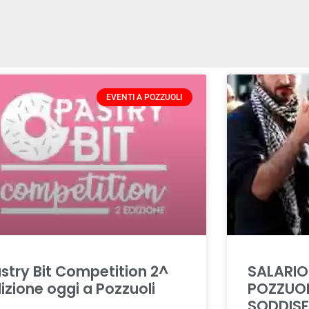
EVENTI A POZZUOLI
stry Bit Competition 2^
SALARIO
izione oggi a Pozzuoli
POZZUOL
SODDISF