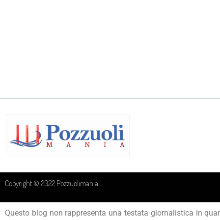
Copyright © 2022 Pozzuolimania
Questo blog non rappresenta una testata giornalistica in quan