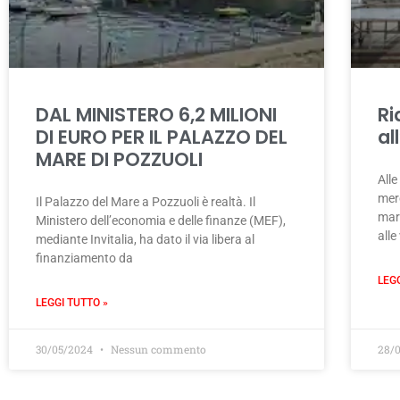
DAL MINISTERO 6,2 MILIONI
Ri
DI EURO PER IL PALAZZO DEL
al
MARE DI POZZUOLI
Alle
merc
Il Palazzo del Mare a Pozzuoli è realtà. Il
mart
Ministero dell’economia e delle finanze (MEF),
alle
mediante Invitalia, ha dato il via libera al
finanziamento da
LEG
LEGGI TUTTO »
30/05/2024
Nessun commento
28/