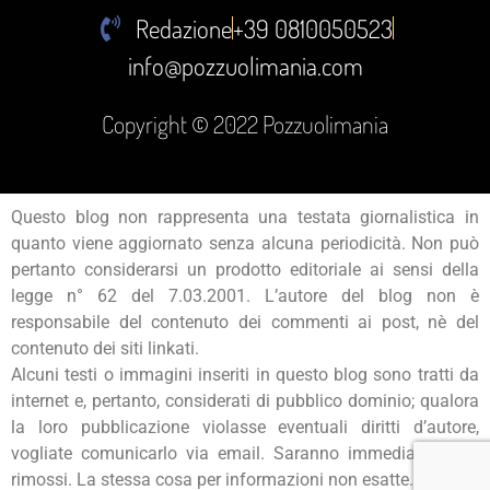
Redazione
+39 0810050523
info@pozzuolimania.com
Copyright © 2022 Pozzuolimania
Questo blog non rappresenta una testata giornalistica in
quanto viene aggiornato senza alcuna periodicità. Non può
pertanto considerarsi un prodotto editoriale ai sensi della
legge n° 62 del 7.03.2001. L’autore del blog non è
responsabile del contenuto dei commenti ai post, nè del
contenuto dei siti linkati.
Alcuni testi o immagini inseriti in questo blog sono tratti da
internet e, pertanto, considerati di pubblico dominio; qualora
la loro pubblicazione violasse eventuali diritti d’autore,
vogliate comunicarlo via email. Saranno immediatamente
rimossi. La stessa cosa per informazioni non esatte.