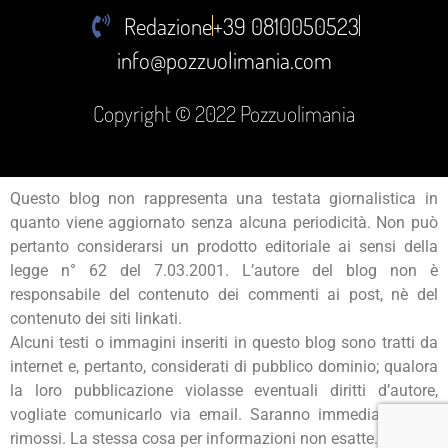
Redazione
+39 0810050523
info@pozzuolimania.com
Copyright © 2022 Pozzuolimania
Questo blog non rappresenta una testata giornalistica in
quanto viene aggiornato senza alcuna periodicità. Non può
pertanto considerarsi un prodotto editoriale ai sensi della
legge n° 62 del 7.03.2001. L’autore del blog non è
responsabile del contenuto dei commenti ai post, nè del
contenuto dei siti linkati.
Alcuni testi o immagini inseriti in questo blog sono tratti da
internet e, pertanto, considerati di pubblico dominio; qualora
la loro pubblicazione violasse eventuali diritti d’autore,
vogliate comunicarlo via email. Saranno immediatamente
rimossi. La stessa cosa per informazioni non esatte.