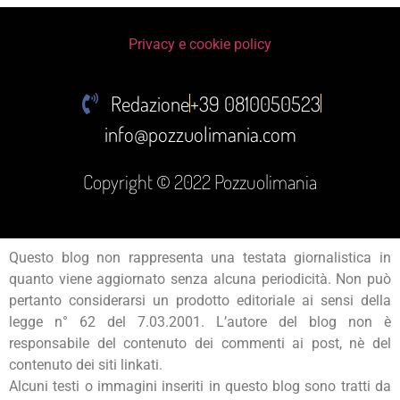
Privacy e cookie policy
Redazione
+39 0810050523
info@pozzuolimania.com
Copyright © 2022 Pozzuolimania
Questo blog non rappresenta una testata giornalistica in
quanto viene aggiornato senza alcuna periodicità. Non può
pertanto considerarsi un prodotto editoriale ai sensi della
legge n° 62 del 7.03.2001. L’autore del blog non è
responsabile del contenuto dei commenti ai post, nè del
contenuto dei siti linkati.
Alcuni testi o immagini inseriti in questo blog sono tratti da