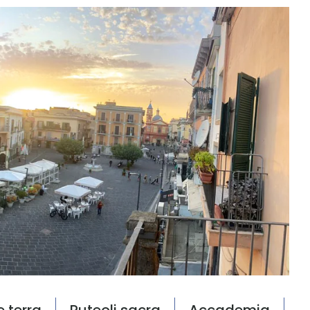
e terra
Puteoli sacra
Accademia