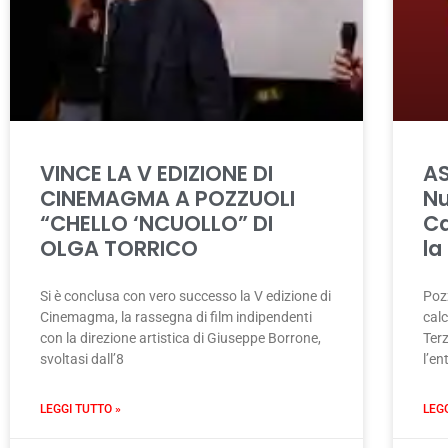
VINCE LA V EDIZIONE DI
AS
CINEMAGMA A POZZUOLI
Nu
“CHELLO ‘NCUOLLO” DI
Ca
OLGA TORRICO
la
Si è conclusa con vero successo la V edizione di
Poz
Cinemagma, la rassegna di film indipendenti
calc
con la direzione artistica di Giuseppe Borrone,
Ter
svoltasi dall’8
l’en
LEGGI TUTTO »
LEG