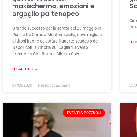
maxischermo, emozioni e
Sc
orgoglio partenopeo
Ciro
fatt
Grande successo per la serata del 23 maggio in
Piazza De Curtis a Monterusciello, dove migliaia
di tifosi hanno celebrato il quarto scudetto del
LEG
Napoli con la vittoria sul Cagliari. Evento
firmato da Ciro Botta e Alberto Spina.
LEGGI TUTTO »
27/05/2025
Nessun commento
03/
EVENTI A POZZUOLI