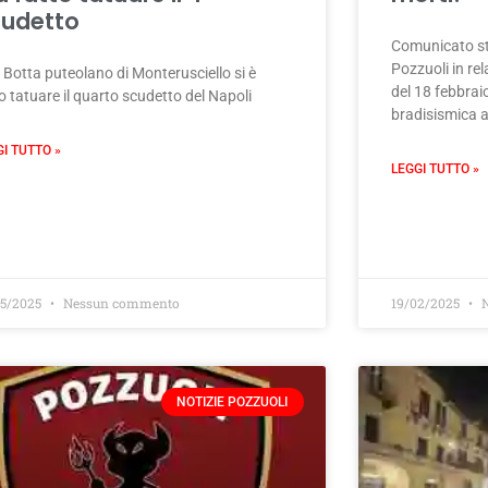
udetto
Comunicato st
Pozzuoli in re
 Botta puteolano di Monterusciello si è
del 18 febbrai
o tatuare il quarto scudetto del Napoli
bradisismica a
GI TUTTO »
LEGGI TUTTO »
05/2025
Nessun commento
19/02/2025
N
NOTIZIE POZZUOLI