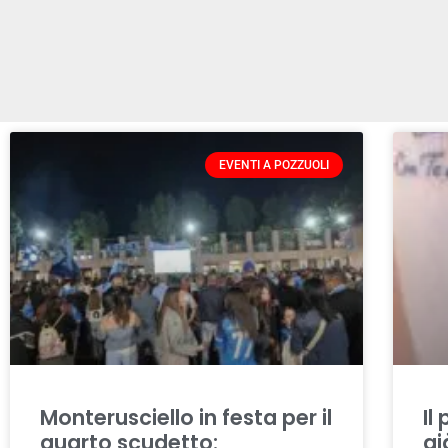
EVENTI A POZZUOLI
Monterusciello in festa per il
Il
quarto scudetto:
gi