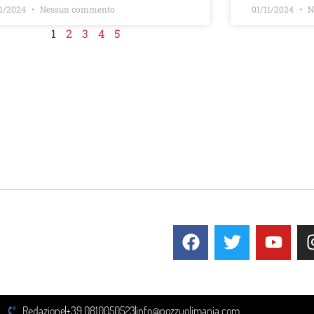
11/2024
Nessun commento
01/11/2024
N
1
2
3
4
5
Redazione
+39 0810050523
info@pozzuolimania.com