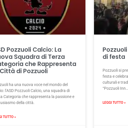
D Pozzuoli Calcio: La
Pozzuoli
ova Squadra di Terza
di festa
tegoria che Rappresenta
 Città di Pozzuoli
Pozzuoli si pre
festa e celebr
culturali e trad
zuoli ha una nuova voce nel mondo del
“Pozzuoli Inn…
io: l’ASD Pozzuoli Calcio, una squadra di
za Categoria che rappresenta la passione e
tusiasmo della città.
LEGGI TUTTO »
GI TUTTO »