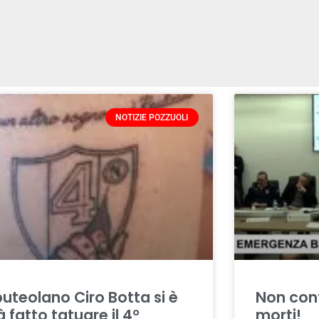
NOTIZIE POZZUOLI
 puteolano Ciro Botta si è
Non cont
à fatto tatuare il 4°
morti!