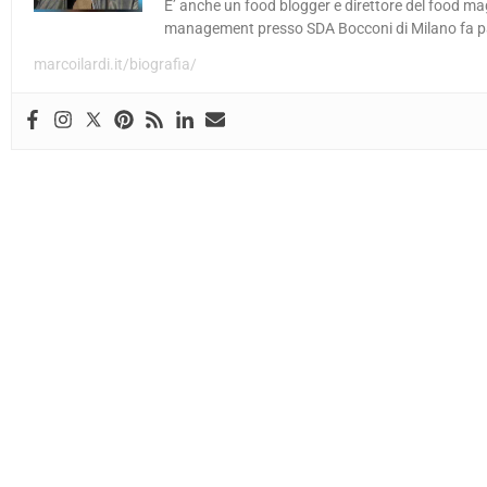
E’ anche un food blogger e direttore del food ma
management presso SDA Bocconi di Milano fa part
marcoilardi.it/biografia/