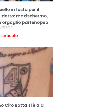
llo in festa per il
udetto: maxischermo,
e orgoglio partenopeo
/05/2025
l'articolo
no Ciro Botta si è già