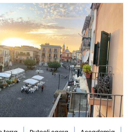
e terra
Puteoli sacra
Accademia