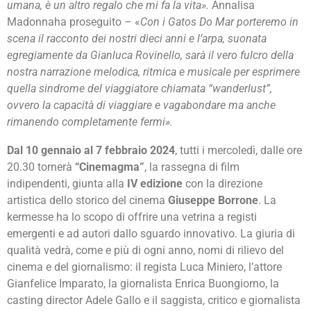
umana, è un altro regalo che mi fa la vita».
Annalisa
Madonnaha proseguito – «
Con i Gatos Do Mar porteremo in
scena il racconto dei nostri dieci anni e l’arpa, suonata
egregiamente da Gianluca Rovinello, sarà il vero fulcro della
nostra narrazione melodica, ritmica e musicale per esprimere
quella sindrome del viaggiatore chiamata “wanderlust”,
ovvero la capacità di viaggiare e vagabondare ma anche
rimanendo completamente fermi».
Dal 10 gennaio al 7 febbraio 2024
, tutti i mercoledì, dalle ore
20.30 tornerà
“Cinemagma”
, la rassegna di film
indipendenti, giunta alla
IV edizione
con la direzione
artistica dello storico del cinema
Giuseppe Borrone
. La
kermesse ha lo scopo di offrire una vetrina a registi
emergenti e ad autori dallo sguardo innovativo. La giuria di
qualità vedrà, come e più di ogni anno, nomi di rilievo del
cinema e del giornalismo: il regista Luca Miniero, l’attore
Gianfelice Imparato, la giornalista Enrica Buongiorno, la
casting director Adele Gallo e il saggista, critico e giornalista