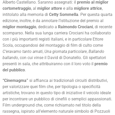
Alberto Castellano. Saranno assegnati: il
premio al miglior
cortometraggio
, al
miglior attore
e alla
migliore attrice
,
intitolato alla memoria di
Cetty Sommella
. Per questa quarta
edizione, inoltre, è da annotare l’istituzione del premio al
miglior montaggio
, dedicato a
Raimondo Crociani
, di recente
scomparso. Nella sua lunga carriera Crociani ha collaborato
con i più importanti registi italiani, e in particolare Ettore
Scola, occupandosi del montaggio di film di culto come
C’eravamo tanto amati
,
Una giornata particolare
,
Ballando
ballando
, con cui vinse il David di Donatello. Gli spettatori
presenti in sala, che attribuiranno con il loro voto il
premio
del pubblico
.
“Cinemagma”
si affianca ai tradizionali circuiti distributivi,
per valorizzare quei film che, per tipologia o specificità
artistiche, trovano in questo tipo di iniziative il veicolo ideale
per incontrare un pubblico di cinefili o semplici appassionati.
Film underground che, come richiamato nel titolo della
rassegna, ispirato all’elemento naturale simbolo di Pozzuoli