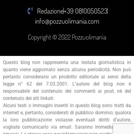
Redazione
+39 0810050523
info@pozzuolimania.com
Copyright © 2022 Pozzuolimania
Questo blog non rappresenta una testata giornalistica in
quanto viene aggiornato senza alcuna periodicità. Non può
pertanto considerarsi un prodotto editoriale ai sensi della
legge n° 62 del 7.03.2001. L’autore del blog non è
responsabile del contenuto dei commenti ai post, nè del
contenuto dei siti linkati.
Alcuni testi o immagini inseriti in questo blog sono tratti da
internet e, pertanto, considerati di pubblico dominio; qualora
la loro pubblicazione violasse eventuali diritti d’autore,
vogliate comunicarlo via email. Saranno immediatamente