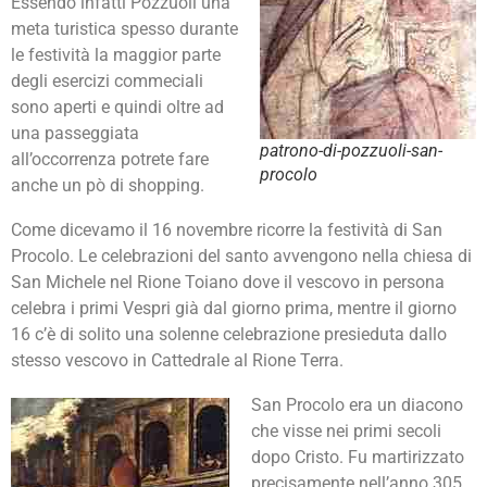
Essendo infatti Pozzuoli una
meta turistica spesso durante
le festività la maggior parte
degli esercizi commeciali
sono aperti e quindi oltre ad
una passeggiata
patrono-di-pozzuoli-san-
all’occorrenza potrete fare
procolo
anche un pò di shopping.
Come dicevamo il 16 novembre ricorre la festività di San
Procolo. Le celebrazioni del santo avvengono nella chiesa di
San Michele nel Rione Toiano dove il vescovo in persona
celebra i primi Vespri già dal giorno prima, mentre il giorno
16 c’è di solito una solenne celebrazione presieduta dallo
stesso vescovo in Cattedrale al Rione Terra.
San Procolo era un diacono
che visse nei primi secoli
dopo Cristo. Fu martirizzato
precisamente nell’anno 305