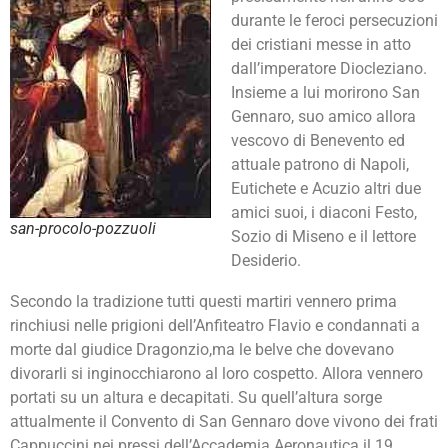
durante le feroci persecuzioni
dei cristiani messe in atto
dall’imperatore Diocleziano.
Insieme a lui morirono San
Gennaro, suo amico allora
vescovo di Benevento ed
attuale patrono di Napoli,
Eutichete e Acuzio altri due
amici suoi, i diaconi Festo,
san-procolo-pozzuoli
Sozio di Miseno e il lettore
Desiderio.
Secondo la tradizione tutti questi martiri vennero prima
rinchiusi nelle prigioni dell’Anfiteatro Flavio e condannati a
morte dal giudice Dragonzio,ma le belve che dovevano
divorarli si inginocchiarono al loro cospetto. Allora vennero
portati su un altura e decapitati. Su quell’altura sorge
attualmente il Convento di San Gennaro dove vivono dei frati
Cappuccini nei pressi dell’Accademia Aeronautica il 19