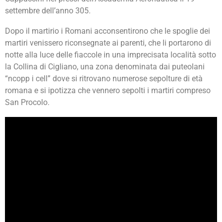
settembre dell’anno 305.
Dopo il martirio i Romani acconsentirono che le spoglie dei
martiri venissero riconsegnate ai parenti, che li portarono di
notte alla luce delle fiaccole in una imprecisata località sotto
la Collina di Cigliano, una zona denominata dai puteolani
“ncopp i cell” dove si ritrovano numerose sepolture di età
romana e si ipotizza che vennero sepolti i martiri compreso
San Procolo.