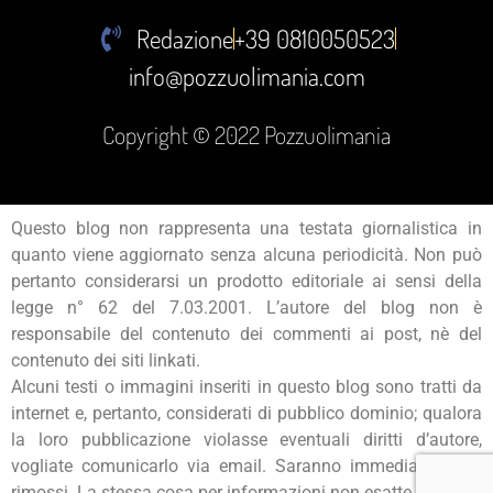
Redazione
+39 0810050523
info@pozzuolimania.com
Copyright © 2022 Pozzuolimania
Questo blog non rappresenta una testata giornalistica in
quanto viene aggiornato senza alcuna periodicità. Non può
pertanto considerarsi un prodotto editoriale ai sensi della
legge n° 62 del 7.03.2001. L’autore del blog non è
responsabile del contenuto dei commenti ai post, nè del
contenuto dei siti linkati.
Alcuni testi o immagini inseriti in questo blog sono tratti da
internet e, pertanto, considerati di pubblico dominio; qualora
la loro pubblicazione violasse eventuali diritti d’autore,
vogliate comunicarlo via email. Saranno immediatamente
rimossi. La stessa cosa per informazioni non esatte.