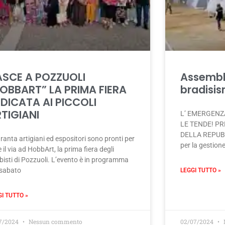
SCE A POZZUOLI
Assembl
OBBART” LA PRIMA FIERA
bradisi
DICATA AI PICCOLI
TIGIANI
L’ EMERGENZ
LE TENDE! PR
DELLA REPUBB
anta artigiani ed espositori sono pronti per
per la gestione
 il via ad HobbArt, la prima fiera degli
bisti di Pozzuoli. L’evento è in programma
 sabato
LEGGI TUTTO »
GI TUTTO »
07/2024
Nessun commento
02/07/2024