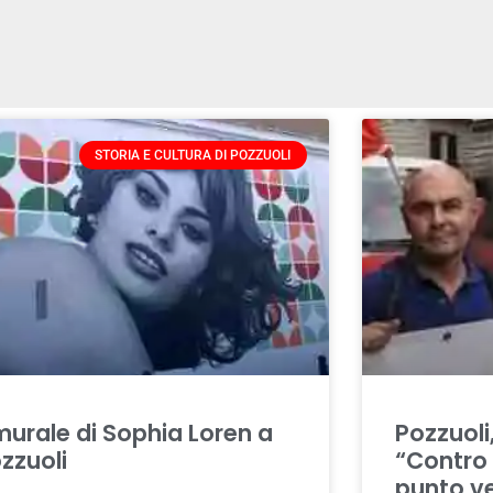
STORIA E CULTURA DI POZZUOLI
 murale di Sophia Loren a
Pozzuoli,
zzuoli
“Contro 
punto ve