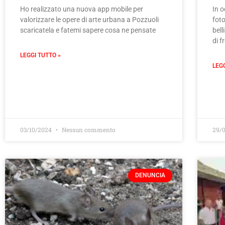
Ho realizzato una nuova app mobile per
In o
valorizzare le opere di arte urbana a Pozzuoli
fot
scaricatela e fatemi sapere cosa ne pensate
bell
di f
LEGGI TUTTO »
LEG
03/10/2024
Nessun commento
29/
DENUNCIA