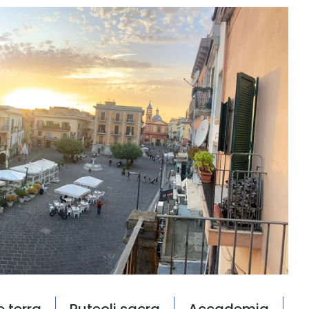
e terra
Puteoli sacra
Accademia