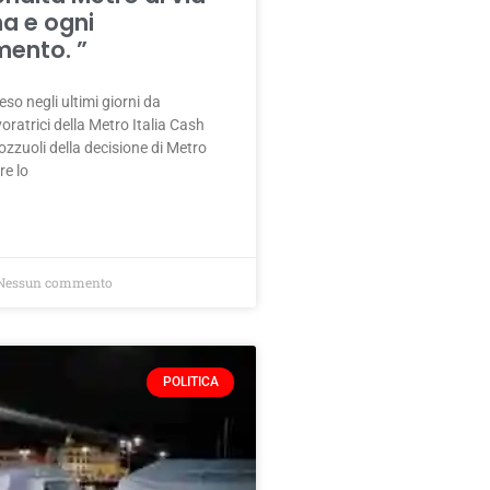
 e ogni
mento. ”
o negli ultimi giorni da
voratrici della Metro Italia Cash
ozzuoli della decisione di Metro
re lo
essun commento
POLITICA