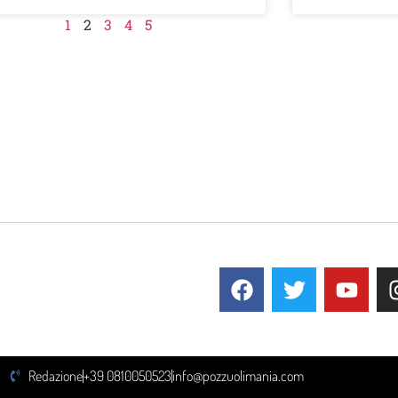
1
2
3
4
5
Redazione
+39 0810050523
info@pozzuolimania.com