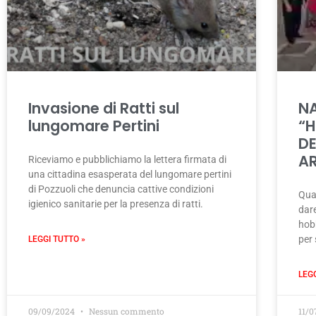
Invasione di Ratti sul
NA
lungomare Pertini
“H
DE
AR
Riceviamo e pubblichiamo la lettera firmata di
una cittadina esasperata del lungomare pertini
di Pozzuoli che denuncia cattive condizioni
Quar
igienico sanitarie per la presenza di ratti.
dare
hob
per
LEGGI TUTTO »
LEG
09/09/2024
Nessun commento
11/