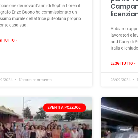
Campana
ccasione dei novant’anni di Sophia Loren il
ografo Enzo Buono ha commissionato un
licenzia
issimo murale dell’attrice puteolana proprio
ronte casa sua.
Abbiamo appres
lavoratori e la
GI TUTTO »
and Carry di P
Italia di chiude
LEGGI TUTTO »
09/2024
Nessun commento
23/09/2024
N
EVENTI A POZZUOLI