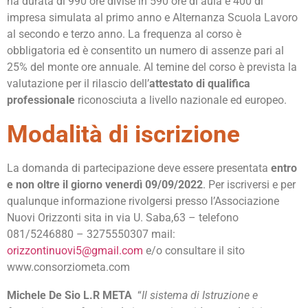
ha durata di 990 ore divise in 590 ore di aula e 400 di
impresa simulata al primo anno e Alternanza Scuola Lavoro
al secondo e terzo anno. La frequenza al corso è
obbligatoria ed è consentito un numero di assenze pari al
25% del monte ore annuale. Al temine del corso è prevista la
valutazione per il rilascio dell’
attestato di qualifica
professionale
riconosciuta a livello nazionale ed europeo.
Modalità di iscrizione
La domanda di partecipazione deve essere presentata
entro
e non oltre il giorno venerdì 09/09/2022
. Per iscriversi e per
qualunque informazione rivolgersi presso l’Associazione
Nuovi Orizzonti sita in via U. Saba,63 – telefono
081/5246880 – 3275550307 mail:
orizzontinuovi5@gmail.com
e/o consultare il sito
www.consorziometa.com
Michele De Sio L.R META
“
Il sistema di Istruzione e