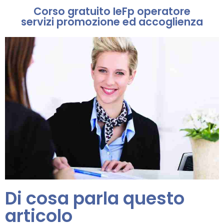
Corso gratuito IeFp operatore
servizi promozione ed accoglienza
Di cosa parla questo
articolo