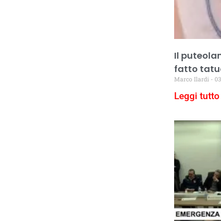
Il puteola
fatto tatu
Marco Ilardi
03
Leggi tutto 