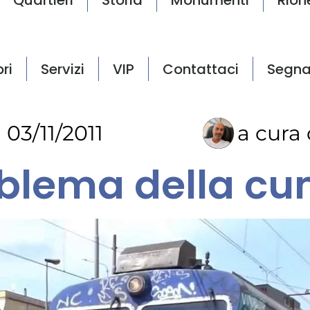
bri
Servizi
VIP
Contattaci
Segna
03/11/2011
a cura 
roblema della c