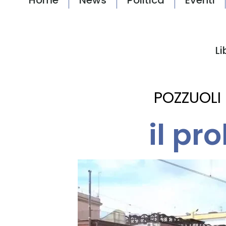
Li
POZZUOLI
il p