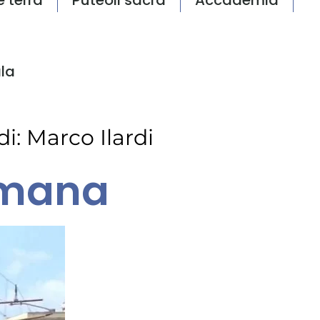
la
di:
Marco Ilardi
umana