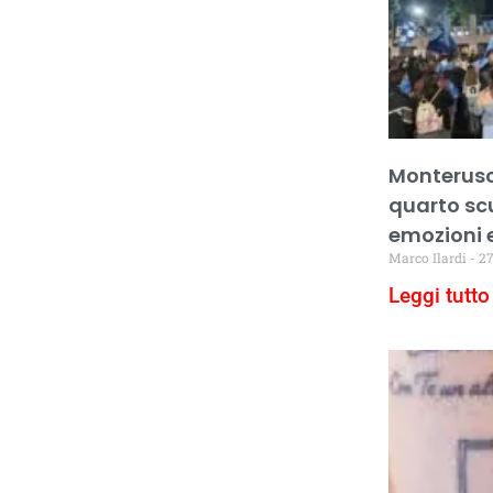
Monteruscie
quarto sc
emozioni 
Marco Ilardi
27
Leggi tutto 