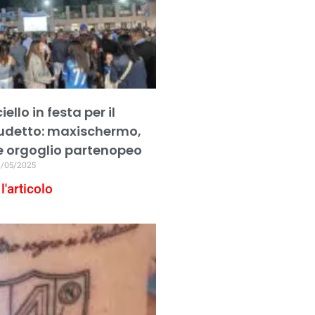
llo in festa per il
udetto: maxischermo,
e orgoglio partenopeo
/05/2025
l'articolo