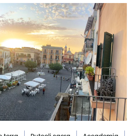
e terra
Puteoli sacra
Accademia