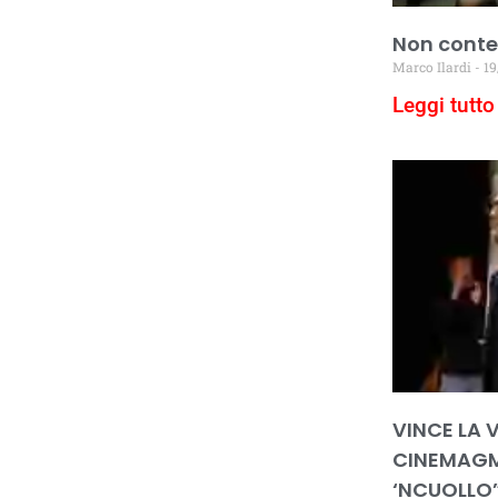
Non conter
Marco Ilardi
19
Leggi tutto 
VINCE LA V
CINEMAGM
‘NCUOLLO”