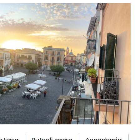
e terra
Puteoli sacra
Accademia