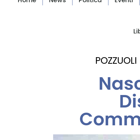
Li
POZZUOLI
Nasc
Di
Commer