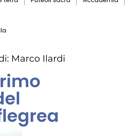
la
di:
Marco Ilardi
primo
del
flegrea