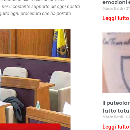
emozioni 
i per il costante supporto ad ogni nostra
Marco Ilardi
27
seguito ogni procedura che ha portato
Leggi tutto 
Il puteola
fatto tatu
Marco Ilardi
03
Leggi tutto 