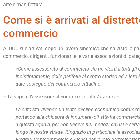
arte e manifattura.
Come si è arrivati al distret
commercio
Al DUC si è arrivati dopo un lavoro sinergico che ha visto la par
commercio, dirigenti, funzionari e le varie associazioni di cate
«Come assessorato al commercio siamo vicini a tutti gli o
indistintamente, dalle periferie al centro storico ed a lor
dare sostegno del commercio cittadino.
– fa sapere l’assessore al commercio Titti Zazzaro –
La città sta vivendo un lento declino economico-commerci
portando alla chiusura di innumerevoli attività commercia
a questa agonia, per non vedere più negozi chiusi e serr
lungo le nostre strade. Ringrazio in particolare le associ
Flegrea, Confcommercio e Aicast per la loro partecipazion