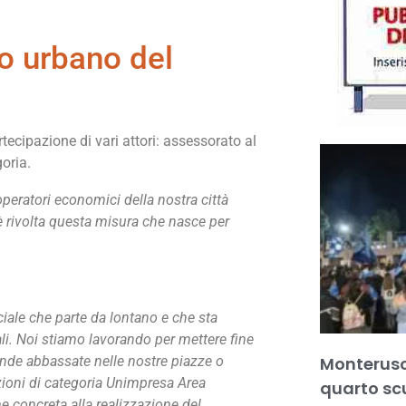
to urbano del
tecipazione di vari attori: assessorato al
goria.
peratori economici della nostra città
o è rivolta questa misura che nasce per
ale che parte da lontano e che sta
li. Noi stiamo lavorando per mettere fine
ande abbassate nelle nostre piazze o
Monteruscie
azioni di categoria Unimpresa Area
quarto sc
e concreta alla realizzazione del