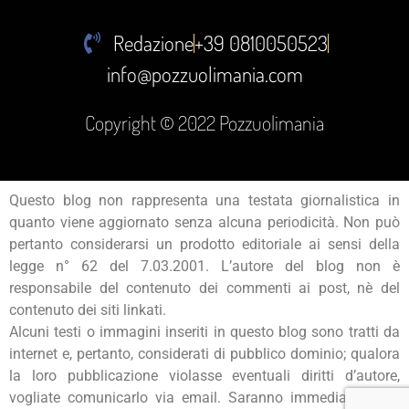
Redazione
+39 0810050523
info@pozzuolimania.com
Copyright © 2022 Pozzuolimania
Questo blog non rappresenta una testata giornalistica in
quanto viene aggiornato senza alcuna periodicità. Non può
pertanto considerarsi un prodotto editoriale ai sensi della
legge n° 62 del 7.03.2001. L’autore del blog non è
responsabile del contenuto dei commenti ai post, nè del
contenuto dei siti linkati.
Alcuni testi o immagini inseriti in questo blog sono tratti da
internet e, pertanto, considerati di pubblico dominio; qualora
la loro pubblicazione violasse eventuali diritti d’autore,
vogliate comunicarlo via email. Saranno immediatamente