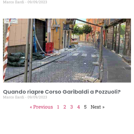
Marco Ilardi
09/09/2023
Quando riapre Corso Garibaldi a Pozzuoli?
Marco Ilardi
09/09/2023
« Previous
1
2
3
4
5
Next »