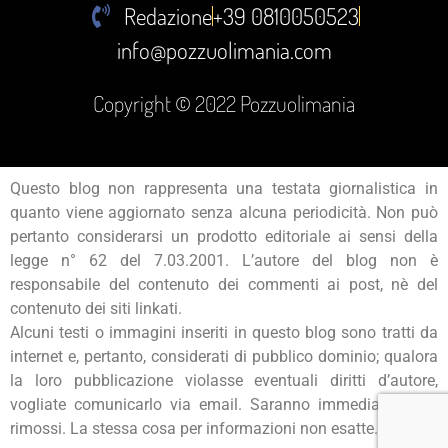
Redazione
+39 0810050523
info@pozzuolimania.com
Copyright © 2022 Pozzuolimania
Questo blog non rappresenta una testata giornalistica in
quanto viene aggiornato senza alcuna periodicità. Non può
pertanto considerarsi un prodotto editoriale ai sensi della
legge n° 62 del 7.03.2001. L’autore del blog non è
responsabile del contenuto dei commenti ai post, nè del
contenuto dei siti linkati.
Alcuni testi o immagini inseriti in questo blog sono tratti da
internet e, pertanto, considerati di pubblico dominio; qualora
la loro pubblicazione violasse eventuali diritti d’autore,
vogliate comunicarlo via email. Saranno immediatamente
rimossi. La stessa cosa per informazioni non esatte.